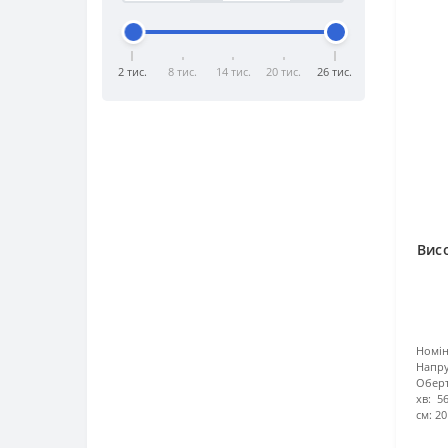
2 тис.
8 тис.
14 тис.
20 тис.
26 тис.
Вис
Номі
Напру
Оберт
хв:
5
см:
20