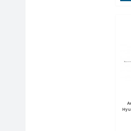
А
Hyu