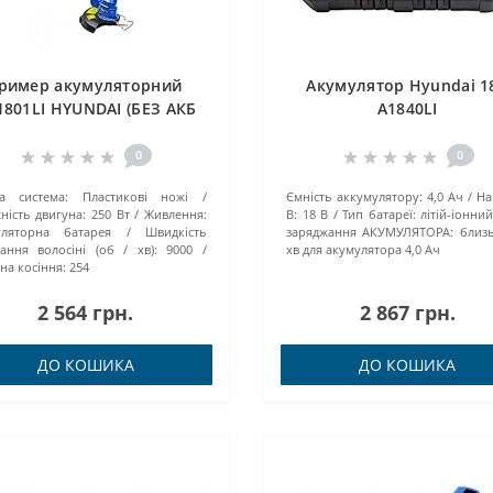
ример акумуляторний
Акумулятор Hyundai 1
1801LI HYUNDAI (БЕЗ АКБ
A1840LI
та ЗП)
0
0
а система:
Пластикові ножі
Ємність аккумулятору:
4,0 Ач
На
ність двигуна:
250 Вт
Живлення:
В:
18 В
Тип батареї:
літій-іонни
уляторна батарея
Швидкість
заряджання АКУМУЛЯТОРА:
близ
ання волосіні (об / хв):
9000
хв для акумулятора 4,0 Ач
а косіння:
254
2 564 грн.
2 867 грн.
ДО КОШИКА
ДО КОШИКА