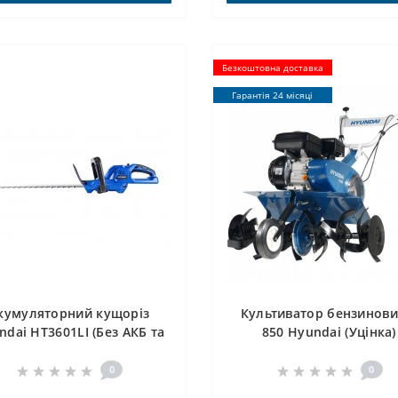
Безкоштовна доставка
Гарантія 24 місяці
кумуляторний кущоріз
Культиватор бензинови
ndai HT3601LI (Без АКБ та
850 Hyundai (Уцінка)
ЗП)
0
0