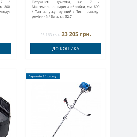
7
Потужність двигуна, к.с.:
7
м:
800
Максимальна ширина обробки, мм:
800
иводу:
Тип запуску:
ручний
Тип приводу:
ремінний
Вага, кг:
52,7
23 205 грн.
26 163 грн.
ДО КОШИКА
Гарантія 24 місяці