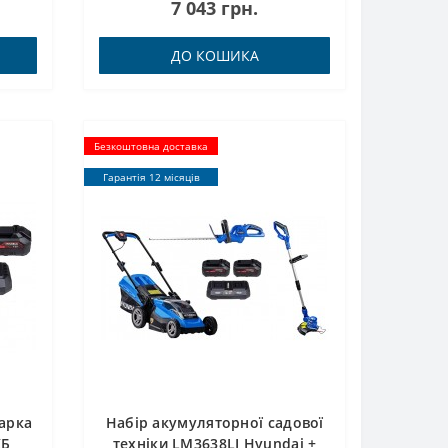
7 043 грн.
ДО КОШИКА
Безкоштовна доставка
Гарантія 12 місяців
арка
Набір акумуляторної садової
КБ
техніки LM3638LI Hyundai +