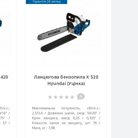
Гарантія 24 місяці
 420
Ланцюгова бензопила X 520
Hyundai (Уцінка)
0
к.с.:
Максимальна потужність, кВт/к.с.:
/16''
2,5/3,4
Довжина шини, см/д:
50/20''
75''
Крок ланцюга, мм/д:
8,25 / 0,325''
:
57
Кількість ланок на ланцюгу, шт:
76
Маса, кг :
7,88