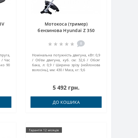
8V
Мотокоса (тример)
бензинова Hyundai Z 350
(Уцінка)
0
пруга,
Номінальна потужність двигуна, кВт:
0,9
й
Час
Об'єм двигуна, куб. см:
32,6
Обсяг
ько 90
бака, л:
0,9
Ширина зрізу (нейлонова
волосінь), мм:
430
Маса, кг:
9,6
5 492 грн.
ДО КОШИКА
Гарантія 12 місяців