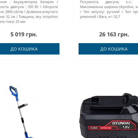
ення :
Акумуляторна батарея
Потужність двигуна, к.с.:
ність двигуна :
350 Вт
Обороти
Максимальна ширина обробки, м
на:
2800 об/хв
Довжина ріжучого
Тип запуску:
ручний
Тип пр
на:
52 см
Товщина, яку потрібно
ремінний
Вага, кг:
52,7
ти гілки:
25 мм
5 019 грн.
26 163 грн.
ДО КОШИКА
ДО КОШИКА