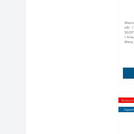
Макси
кВт /
50/20''
Кіл
Маса, 
Безкошт
Гарант