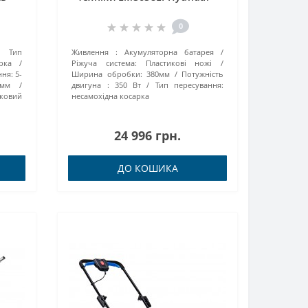
1LI)
GT1801LI Hyundai + HT3601LI
Hyundai + АКБ (A1840LI-2ШТ)
0
+ ЗП (C1821LI)
Тип
Живлення :
Акумуляторна батарея
рка
Ріжуча система:
Пластикові ножі
ння:
5-
Ширина обробки:
380мм
Потужність
мм
двигуна :
350 Вт
Тип пересування:
тковий
несамохідна косарка
24 996 грн.
ДО КОШИКА