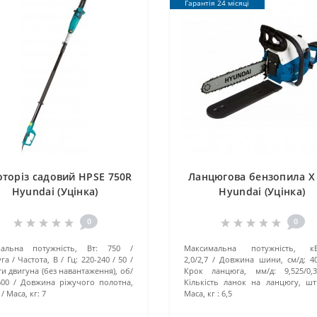
Гарантія 24 місяці
оторіз садовий HPSE 750R
Ланцюгова бензопила X
Hyundai (Уцінка)
Hyundai (Уцінка)
0
0
нальна потужність, Вт:
750
Максимальна потужність, кВт/
га / Частота, В / Гц:
220-240 / 50
2,0/2,7
Довжина шини, см/д:
40
и двигуна (без навантаження), об/
Крок ланцюга, мм/д:
9,525/0,3
600
Довжина ріжучого полотна,
Кількість ланок на ланцюгу, шт
Маса, кг:
7
Маса, кг :
6,5