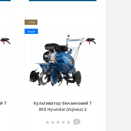
-11%
Акція
й T
Культиватор бензиновий T
850 Hyundai (Уцінка) 2
0