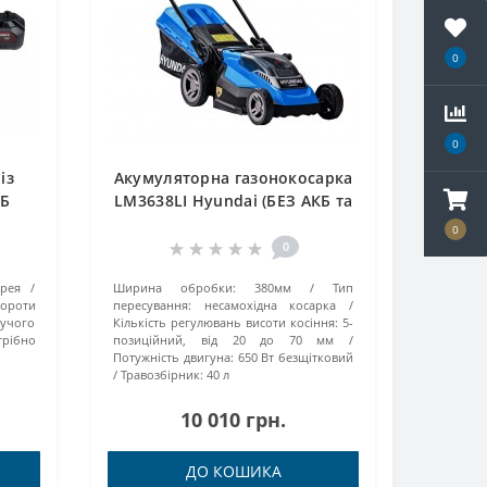
0
0
із
Акумуляторна газонокосарка
КБ
LM3638LI Hyundai (БЕЗ АКБ та
1LI)
ЗП)
0
0
рея
Ширина обробки:
380мм
Тип
ороти
пересування:
несамохідна косарка
жучого
Кількість регулювань висоти косіння:
5-
трібно
позиційний, від 20 до 70 мм
Потужність двигуна:
650 Вт безщітковий
Травозбірник:
40 л
10 010 грн.
ДО КОШИКА