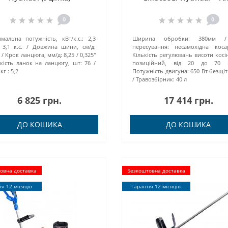
(A1840LI-2ШТ) + ЗП (C182
0
0
мальна потужність, кВт/к.с.:
2,3
Ширина обробки:
380мм
 3,1 к.с.
Довжина шини, см/д:
пересування:
несамохідна коса
Крок ланцюга, мм/д:
8,25 / 0,325''
Кількість регулювань висоти косі
ькість ланок на ланцюгу, шт:
76
позиційний, від 20 до 70 
кг :
5,2
Потужність двигуна:
650 Вт безщі
Травозбірник:
40 л
6 825 грн.
17 414 грн.
ДО КОШИКА
ДО КОШИКА
овна доставка
Безкоштовна доставка
ія 12 місяців
Гарантія 12 місяців