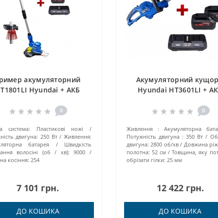
ример акумуляторний
Акумуляторний кущор
T1801LI Hyundai + АКБ
Hyundai HT3601LI + А
(A1840LI) + ЗП (C1821LI)
(A1840LI-2ШТ) + ЗП (C182
0
0
а система:
Пластикові ножі
Живлення :
Акумуляторна бата
ність двигуна:
250 Вт
Живлення:
Потужність двигуна :
350 Вт
Об
уляторна батарея
Швидкість
двигуна:
2800 об/хв
Довжина рі
ання волосіні (об / хв):
9000
полотна:
52 см
Товщина, яку по
а косіння:
254
обрізати гілки:
25 мм
7 101 грн.
12 422 грн.
ДО КОШИКА
ДО КОШИКА