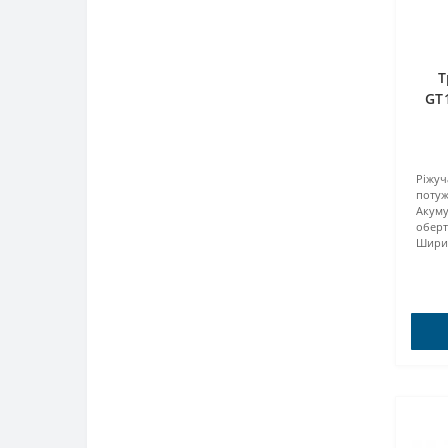
Т
GT
Ріжуч
потуж
Акум
оберт
Ширин