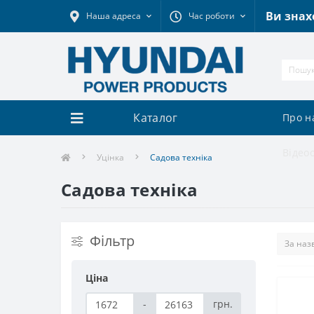
Ви знах
Наша адреса
Час роботи
Каталог
Про н
Відео
Уцінка
Садова техніка
Садова техніка
Фільтр
Ціна
-
грн.