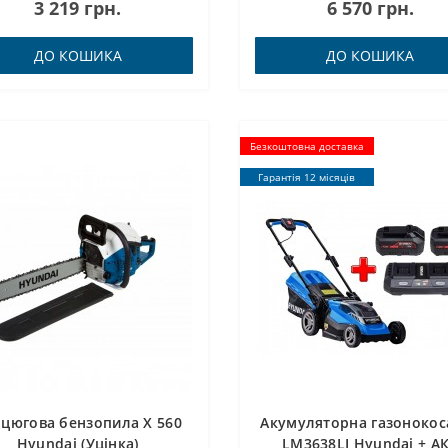
3 219 грн.
6 570 грн.
ДО КОШИКА
ДО КОШИКА
Безкоштовна доставка
Гарантія 12 місяців
цюгова бензопила X 560
Акумуляторна газонокос
Hyundai (Уцінка)
LM3638LI Hyundai + А