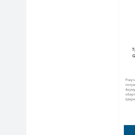
Т
G
Ріжуч
потуж
Акум
оберт
Ширин