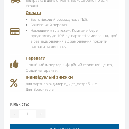
Відправка в день оплати, Безкоштовно по всій
Україні.
Оплата
Безготівковий розрахунок з ПДВ.
Банківський переказ.
Накладеним платежем. Компанія бере
предоплату до 10% від вартості замовлення, щоб
в разі відмовлення від замовлення покрити
витрати на доставку.
Переваги
Офіційний імпортер, Офіційний сервісний центр,
Офіційна гарантія.
Індивідуальні знижки
Для партнерів (дилерів), Для_потреб ЗСУ,
Для_Волонтерів.
Кількість:
-
+