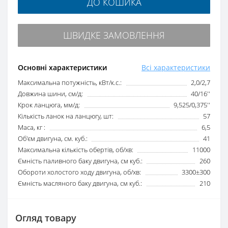
ДО КОШИКА
ШВИДКЕ ЗАМОВЛЕННЯ
Основні характеристики
Всі характеристики
Максимальна потужність, кВт/к.с.:
2,0/2,7
Довжина шини, см/д:
40/16''
Крок ланцюга, мм/д:
9,525/0,375''
Кількість ланок на ланцюгу, шт:
57
Маса, кг :
6,5
Об'єм двигуна, см. куб.:
41
Максимальна кількість обертів, об/хв:
11000
Ємність паливного баку двигуна, см куб.:
260
Обороти холостого ходу двигуна, об/хв:
3300±300
Ємність масляного баку двигуна, см куб.:
210
Огляд товару