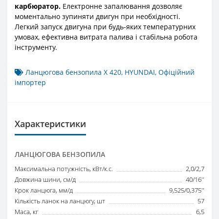
карбюратор.
Електронне запалювання дозволяє
моментально зупиняти двигун при необхідності.
Легкий запуск двигуна при будь-яких температурних
умовах, ефективна витрата палива і стабільна робота
інструменту.
Ланцюгова бензопила X 420
,
HYUNDAI
,
Офіційний
імпортер
Характеристики
ЛАНЦЮГОВА БЕНЗОПИЛА
Максимальна потужність, кВт/к.с.
2,0/2,7
Довжина шини, см/д
40/16''
Крок ланцюга, мм/д
9,525/0,375''
Кількість ланок на ланцюгу, шт
57
Маса, кг
6,5