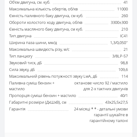
Об'єм двигуна, см. куб.
41
Максимальна кількість обертів, об/хв
11000
Ємність паливного баку двигуна, см куб.
260
Обороти холостого ходу двигуна, об/хв
3300±300
Ємність масляного баку двигуна, см куб.
210
Тип двигуна
IC41
Ширина паза шини, мм/д
1,3/0,050''
Максимальна швидкість різу, м/с
21
Тип ланцюгу
3/8LP-57
Звуковий тиск, дБ
98,8
Сила звуку, дБ
109,6
Максимальний рівень потужності звуку LwA, дБ
114
Паливна суміш бензин +
октанове число 92 / мастило
мастило
для 2-х тактних двигунів
Пропорція суміші бензин + мастило
40/1
Габаритні розміри (ДхШхВ), см
43х25,5х27,5
Гарантія
24 місяці * * - детальні умови
гарантії шукайте в
гарантійному талоні