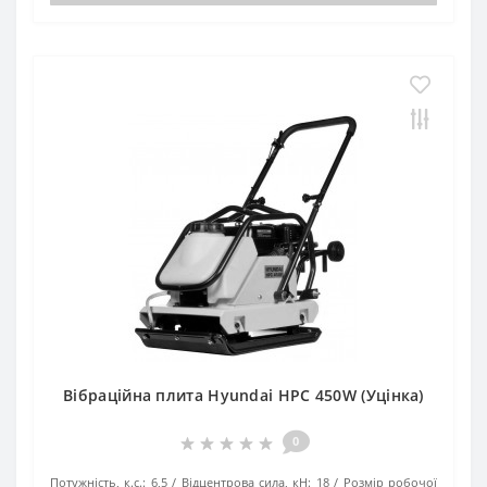
Вібраційна плита Hyundai HPC 450W (Уцінка)
0
Потужність, к.с.:
6,5
Відцентрова сила, кН:
18
Розмір робочої