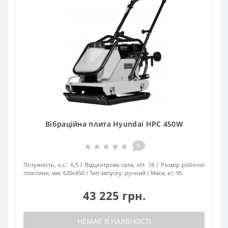
Вібраційна плита Hyundai HPC 450W
0
Потужність, к.с.:
6,5
Відцентрова сила, кН:
18
Розмір робочої
пластини, мм:
620х450
Тип запуску:
ручний
Маса, кг:
95
43 225 грн.
НЕМАЄ В НАЯВНОСТІ