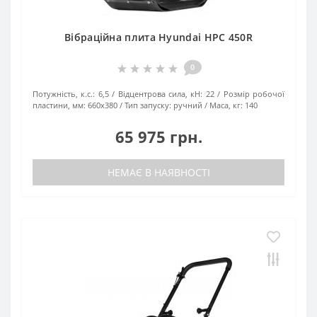
Вібраційна плита Hyundai HPC 450R
0
Потужність, к.с.:
6,5
Відцентрова сила, кН:
22
Розмір робочої
пластини, мм:
660х380
Тип запуску:
ручний
Маса, кг:
140
65 975 грн.
НЕМАЄ В НАЯВНОСТІ