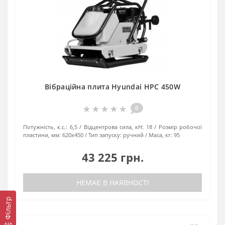
Вібраційна плита Hyundai HPC 450W
0
Потужність, к.с.:
6,5
Відцентрова сила, кН:
18
Розмір робочої
пластини, мм:
620х450
Тип запуску:
ручний
Маса, кг:
95
43 225 грн.
НЕМАЄ В НАЯВНОСТІ
Фільтр