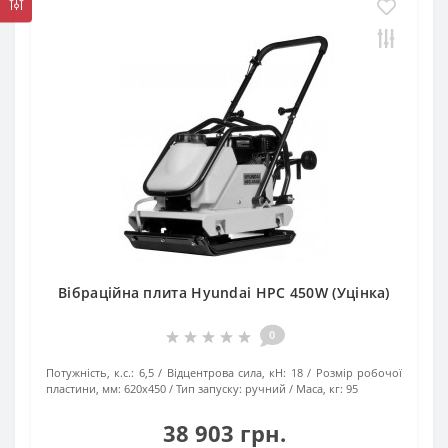
Вібраційна плита Hyundai HPC 450W (Уцінка)
0
Потужність, к.с.:
6,5
Відцентрова сила, кН:
18
Розмір робочої
пластини, мм:
620х450
Тип запуску:
ручний
Маса, кг:
95
38 903 грн.