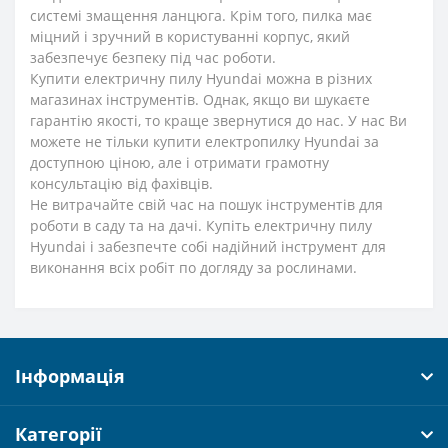
системі змащення ланцюга. Крім того, пилка має
міцний і зручний в користуванні корпус, який
забезпечує безпеку під час роботи.
Купити електричну пилу Hyundai можна в різних
магазинах інструментів. Однак, якщо ви шукаєте
гарантію якості, то краще звернутися до нас. У нас Ви
можете не тільки купити електропилку Hyundai за
доступною ціною, але і отримати грамотну
консультацію від фахівців.
Не витрачайте свій час на пошук інструментів для
роботи в саду та на дачі. Купіть електричну пилу
Hyundai і забезпечте собі надійний інструмент для
виконання всіх робіт по догляду за рослинами.
Інформація
Категорії