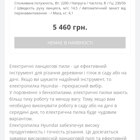
Споживана потужність, Вт:
2200
Напруга / Частота, В / Гц:
230/50
Швидкість руху ланцюга, м/с:
14,5
Автоматичний захист від
перенавантаження:
-
Маса, кг:
4,1
5 460 грн.
НЕМАЄ В НАЯВНОСТІ
Електричні ланцюгові пили - це ефективний
інструмент для різання деревини і гілок в саду або на
дачі. Якщо ви шукаєте надійний інструмент, то
електропилка Hyundai - прекрасний вибір.
У порівнянні з бензопилами, електричні пилки мають
більш тиху роботу та меншу вагу. Тому, якщо вам
необхідно виконувати роботу в саду або на дачі в
середині дня, то електрична пилка буде чудовим
варіантом.
Електропилка Hyundai забезпечує високу
продуктивність і точність різання. Це досягається
завдяки високоякісній ланцюговій пилі та ефективній