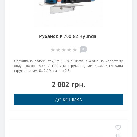
Рубанок P 700-82 Hyundai
0
Споживана потужність, Вт :
650
Число обертів на холостому
ходу, об/хв:
16000
Ширина стругання, мм:
0...82
Глибина
стругання, мм:
0...2
Маса, кг :
2,5
2 002 грн.
ДО КОШИКА