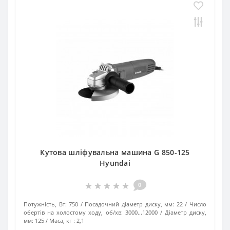
Кутова шліфувальна машина G 850-125
Hyundai
0
Потужність, Вт:
750
Посадочний діаметр диску, мм:
22
Число
обертів на холостому ходу, об/хв:
3000...12000
Діаметр диску,
мм:
125
Маса, кг :
2,1