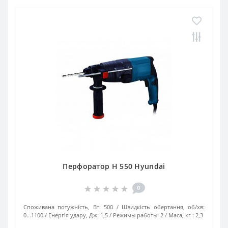
Перфоратор H 550 Hyundai
0
Споживана потужність, Вт:
500
Швидкість обертання, об/хв:
0...1100
Енергія удару, Дж:
1,5
Режимы работы:
2
Маса, кг :
2,3