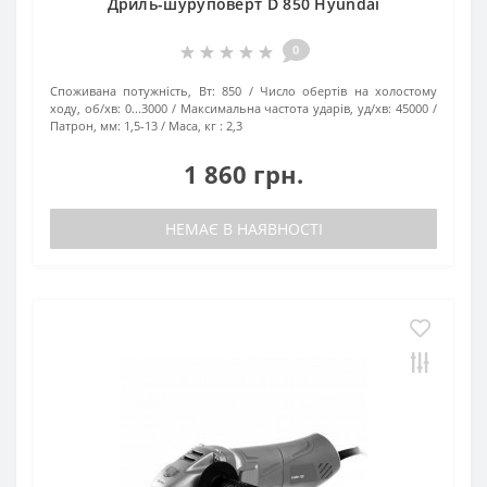
Дриль-шуруповерт D 850 Hyundai
0
Споживана потужність, Вт:
850
Число обертів на холостому
ходу, об/хв:
0...3000
Максимальна частота ударів, уд/хв:
45000
Патрон, мм:
1,5-13
Маса, кг :
2,3
1 860 грн.
НЕМАЄ В НАЯВНОСТІ