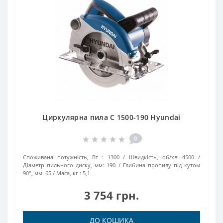
Циркулярна пила C 1500-190 Hyundai
0
Споживана потужність, Вт :
1300
Швидкість, об/хв:
4500
Діаметр пильного диску, мм:
190
Глибина пропилу під кутом
90°, мм:
65
Маса, кг :
5,1
3 754 грн.
ДО КОШИКА