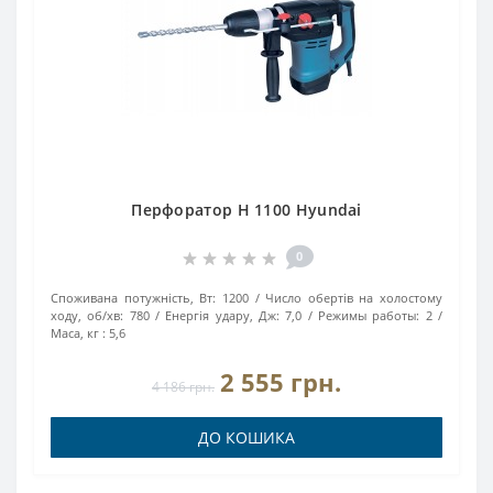
Перфоратор H 1100 Hyundai
0
Споживана потужність, Вт:
1200
Число обертів на холостому
ходу, об/хв:
780
Енергія удару, Дж:
7,0
Режимы работы:
2
Маса, кг :
5,6
2 555 грн.
4 186 грн.
ДО КОШИКА