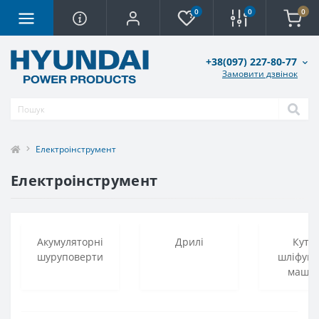
0
0
0
+38(097) 227-80-77
Замовити дзвінок
Електроінструмент
Електроінструмент
Акумуляторні
Дрилі
Кутов
шуруповерти
шліфува
маши