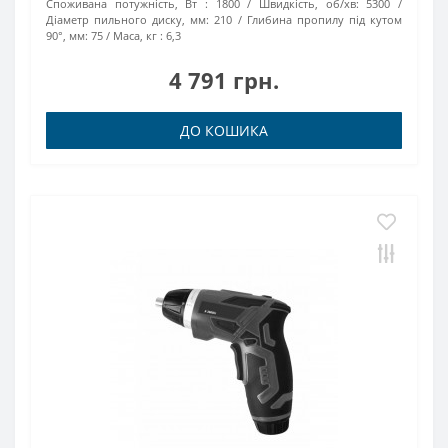
Споживана потужність, Вт :
1800
Швидкість, об/хв:
5300
Діаметр пильного диску, мм:
210
Глибина пропилу під кутом
90°, мм:
75
Маса, кг :
6,3
4 791 грн.
ДО КОШИКА