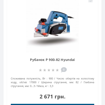
Рубанок P 900-82 Hyundai
0
Споживана потужність, Вт :
900
Число обертів на холостому
ходу, об/хв:
17000
Ширина стругання, мм:
82
Глибина
стругання, мм:
0...3
Маса, кг :
3,3
2 671 грн.