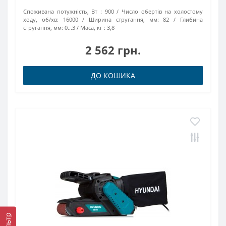
Споживана потужність, Вт :
900
Число обертів на холостому
ходу, об/хв:
16000
Ширина стругання, мм:
82
Глибина
стругання, мм:
0...3
Маса, кг :
3,8
2 562 грн.
ДО КОШИКА
Фільтр