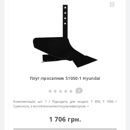
Плуг-просапник S1050-1 Hyundai
0
Комплектація, шт:
1
Підходить для моделі:
Т 950; Т 1050
Сумісність з мотоблоком/мотокультиватором:
+
1 706 грн.