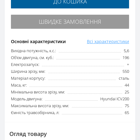
ДО КОШИКА
ШВИДКЕ ЗАМОВЛЕННЯ
Основні характеристики
Всі характеристики
Вихідна потужність, к.с.:
5,6
Об'єм двигуна, см. куб.:
196
Електрозапуск:
+
Ширина зрізу, мм:
550
Матеріал корпусу:
сталь
Маса, кг:
44
Мінімальна висота зрізу, мм:
25
Модель двигуна:
Hyundai ICV200
Максимальна висота зрізу, мм:
75
Ємність травозбірника, л:
65
Огляд товару