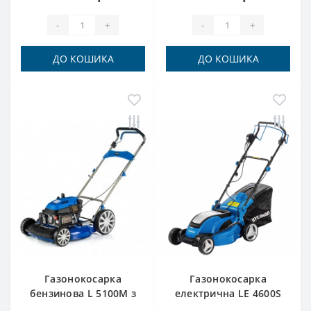
-
+
-
+
ДО КОШИКА
ДО КОШИКА
Газонокосарка
Газонокосарка
бензинова L 5100M з
електрична LE 4600S
функцією
Hyundai