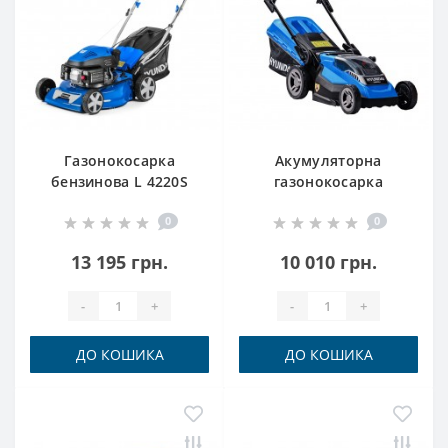
Газонокосарка
Акумуляторна
бензинова L 4220S
газонокосарка
Hyundai
LM3638LI Hyundai (БЕЗ
0
0
АКБ та ЗП)
13 195 грн.
10 010 грн.
-
+
-
+
ДО КОШИКА
ДО КОШИКА