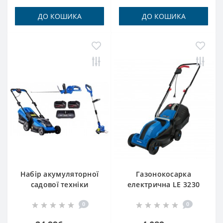
ДО КОШИКА
ДО КОШИКА
Набір акумуляторної
Газонокосарка
садової техніки
електрична LE 3230
LM3638LI Hyundai +
Hyundai
0
0
GT1801LI Hyundai +
HT3601LI Hyundai +