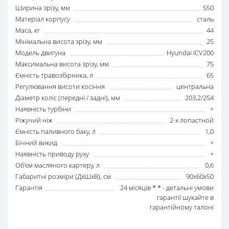
Ширина зрізу, мм
550
Матеріал корпусу
сталь
Маса, кг
44
Мінімальна висота зрізу, мм
25
Модель двигуна
Hyundai ICV200
Максимальна висота зрізу, мм
75
Ємність травозбірника, л
65
Регулювання висоти косіння
центральна
Діаметр коліс (передні / задні), мм
203,2/254
Наявність турбіни
+
Ріжучий ніж
2-х лопастной
Ємність паливного баку, л
1,0
Бічний викид
+
Наявність приводу руху
+
Об'єм масляного картеру, л
0,6
Габаритні розміри (ДхШхВ), см
90х60х50
Гарантія
24 місяців * * - детальні умови
гарантії шукайте в
гарантійному талоні