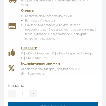
Відправка в день оплати, Безкоштовно по всій
Україні.
Оплата
Безготівковий розрахунок з ПДВ.
Банківський переказ.
Накладеним платежем. Компанія бере
предоплату до 10% від вартості замовлення, щоб
в разі відмовлення від замовлення покрити
витрати на доставку.
Переваги
Офіційний імпортер, Офіційний сервісний центр,
Офіційна гарантія.
Індивідуальні знижки
Для партнерів (дилерів), Для_потреб ЗСУ,
Для_Волонтерів.
Кількість:
-
+