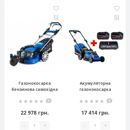
Газонокосарка
Акумуляторна
бензинова самохідна
газонокосарка
L 5120RS Hyundai
LM3638LI Hyundai +
0
0
АКБ (A1840LI-2ШТ) +
ЗП (C1821LI)
22 978 грн.
17 414 грн.
-
+
-
+