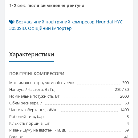
1-2 сек. після ввімкнення двигуна.
Безмасляний повітряний компресор Hyundai HYC
3050SiU
,
Офіційний імпортер
Характеристики
ПОВІТРЯНІ КОМПРЕСОРИ
Максимальна продуктивність, л/хв
300
Напруга / Частота, В / Гц
230 / 50
Номінальна потужність, Вт
2000
Об'єм ресивера, л
50
Частота обертання, об/хв
1400
Робочий тиск, бар
8
Кількість поршнів, шт
4
Рівень шуму на відстані 7 м, дБ
59
Вага, кг
41