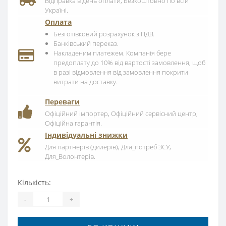
Відправка в день оплати, Безкоштовно по всій
Україні.
Оплата
Безготівковий розрахунок з ПДВ.
Банківський переказ.
Накладеним платежем. Компанія бере
предоплату до 10% від вартості замовлення, щоб
в разі відмовлення від замовлення покрити
витрати на доставку.
Переваги
Офіційний імпортер, Офіційний сервісний центр,
Офіційна гарантія.
Індивідуальні знижки
Для партнерів (дилерів), Для_потреб ЗСУ,
Для_Волонтерів.
Кількість:
-
+