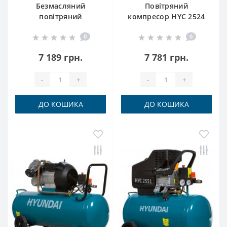
Безмасляний
Повітряний
повітряний
компресор HYC 2524
компресор HYC 1406S
Hyundai
0
0
Hyundai
7 189 грн.
7 781 грн.
-
+
-
+
ДО КОШИКА
ДО КОШИКА