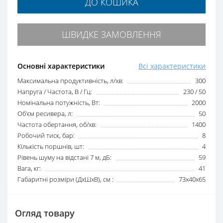
ДО КОШИКА
ШВИДКЕ ЗАМОВЛЕННЯ
Основні характеристики
Всі характеристики
Максимальна продуктивність, л/хв:
300
Напруга / Частота, В / Гц:
230 / 50
Номінальна потужність, Вт:
2000
Об'єм ресивера, л:
50
Частота обертання, об/хв:
1400
Робочий тиск, бар:
8
Кількість поршнів, шт:
4
Рівень шуму на відстані 7 м, дБ:
59
Вага, кг:
41
Габаритні розміри (ДхШхВ), см :
73х40х65
Огляд товару