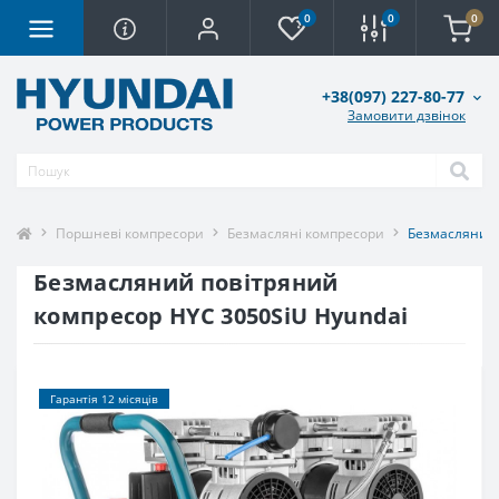
0
0
0
+38(097) 227-80-77
Замовити дзвінок
Поршневі компресори
Безмасляні компресори
Безмасляний 
Безмасляний повітряний
компресор HYC 3050SiU Hyundai
Гарантія 12 місяців