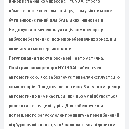
Використання
компресора HYUNDAI строго
обмежено стисненням повітря, тому він не може
бути використаний для будь-яких інших газів.
Не допускається експлуатація компресора у
вибухонебезпечних і пожежонебезпечних зонах, під
впливом атмосферних опадів.
Регулювання тиску в ресивері - автоматична.
Повітряні компресори HYUNDAI
забезпечені
автоматикою, яка забезпечує тривалу експлуатацію
компресорів. При досягненні тиску 8 атм. компресор
автоматично вимикається, при цьому відбувається
розвантаження циліндрів. Для забезпечення
полегшеного запуску електродвигуна передбачений
підбурюючий клапан, який залишається відкритим